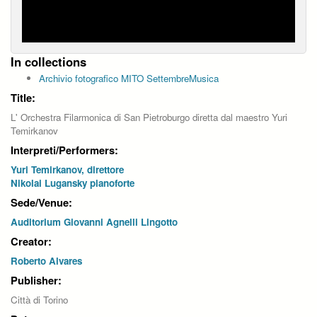
In collections
Archivio fotografico MITO SettembreMusica
Title:
L' Orchestra Filarmonica di San Pietroburgo diretta dal maestro Yuri
Temirkanov
Interpreti/Performers:
Yuri Temirkanov, direttore
Nikolai Lugansky pianoforte
Sede/Venue:
Auditorium Giovanni Agnelli Lingotto
Creator:
Roberto Alvares
Publisher:
Città di Torino