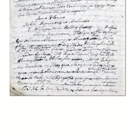
In collections
Progetto DigitXL - Novum corpus fontanianum
Title:
Lettera di Giovanni Bianchi a Felice Fontana, 17 giugno 1769
Creator:
Giovanni Bianchi
Date:
1769
Source:
documentazione posseduta dalla Biblioteca Civica Gambalunga di
Rimini
External link: