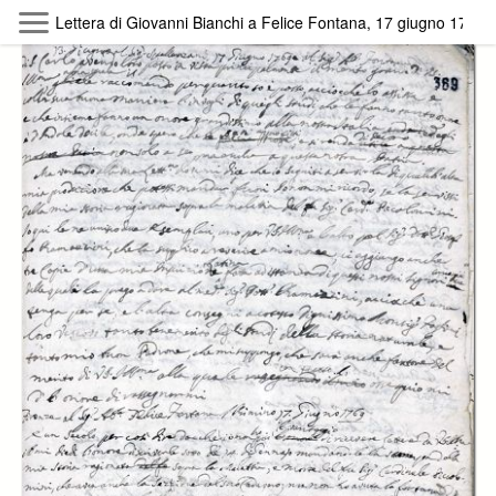
Skip to main content
Lettera di Giovanni Bianchi a Felice Fontana, 17 giugno 1769
Byterfly
Follow The Byterfly And Enjoy Open
Knowledge
Policy
Collections
Providers
Exhibitions
Search Term