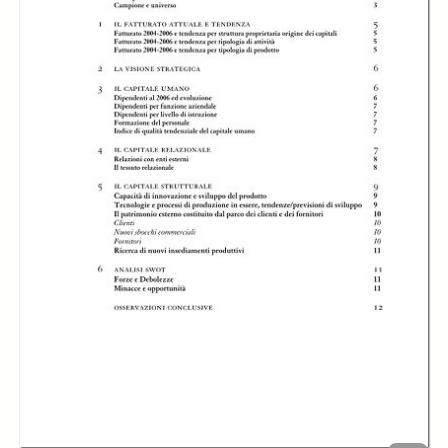
L'indagine sulla componentistica auto indaga in profondità i punti di
forza e di debolezza delle imprese torinesi.
Creator:
Torino Internazionale
Giuseppe Berta
Annalisa Magone
Roberta Balma Mion
Publisher:
Torino Internazionale
Date:
2008
Subject:
Torino
Lavoratori conoscenza
creatività
Designer
knowledge workers
Download:
PDF