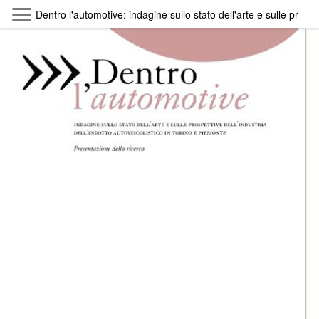
Skip to main content
Dentro l'automotive: indagine sullo stato dell'arte e sulle prospett
Byterfly
Follow The Byterfly And Enjoy Open
Knowledge
Policy
Collections
Providers
Exhibitions
Search Term