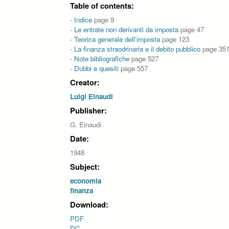
Table of contents:
-
Indice
page 9
-
Le entrate non derivanti da imposta
page 47
-
Teorica generale dell'imposta
page 123
-
La finanza straodrinaria e il debito pubblico
page 35
-
Note bibliografiche
page 527
-
Dubbi e quesiti
page 557
Creator:
Luigi Einaudi
Publisher:
G. Einaudi
Date:
1948
Subject:
economia
finanza
Download:
PDF
DC