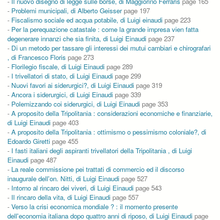
-
Il nuovo disegno di legge sulle borse, di Maggiorino Ferraris
page 165
-
Problemi municipali, di Alberto Geisser
page 197
-
Fiscalismo sociale ed acqua potabile, di Luigi einaudi
page 223
-
Per la perequazione catastale : come la grande impresa vien fatta
degenerare innanzi che sia finita, di Luigi Einaudi
page 237
-
Di un metodo per tassare gli interessi dei mutui cambiari e chirografari
, di Francesco Floris
page 273
-
Florilegio fiscale, di Luigi Einaudi
page 289
-
I trivellatori di stato, di Luigi Einaudi
page 299
-
Nuovi favori ai siderurgici?, di Luigi Einaudi
page 319
-
Ancora i siderurgici, di Luigi Einaudi
page 339
-
Polemizzando coi siderurgici, di Luigi Einaudi
page 353
-
A proposito della Tripolitania : considerazioni economiche e finanziarie,
di Luigi Einaudi
page 403
-
A proposito della Tripolitania : ottimismo o pessimismo coloniale?, di
Edoardo Giretti
page 455
-
I fasti italiani degli aspiranti trivellatori della Tripolitania , di Luigi
Einaudi
page 487
-
La reale commissione pei trattati di commercio ed il discorso
inaugurale dell'on. Nitti, di Luigi Einaudi
page 527
-
Intorno al rincaro dei viveri, di Luigi Einaudi
page 543
-
Il rincaro della vita, di Luigi Einaudi
page 557
-
Verso la crisi economica mondiale ? : il momento presente
dell'economia italiana dopo quattro anni di riposo, di Luigi Einaudi
page