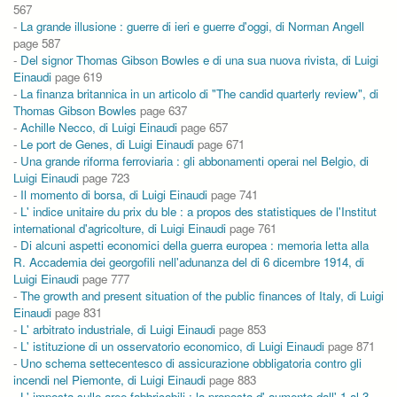
567
-
La grande illusione : guerre di ieri e guerre d'oggi, di Norman Angell
page 587
-
Del signor Thomas Gibson Bowles e di una sua nuova rivista, di Luigi
Einaudi
page 619
-
La finanza britannica in un articolo di "The candid quarterly review", di
Thomas Gibson Bowles
page 637
-
Achille Necco, di Luigi Einaudi
page 657
-
Le port de Genes, di Luigi Einaudi
page 671
-
Una grande riforma ferroviaria : gli abbonamenti operai nel Belgio, di
Luigi Einaudi
page 723
-
Il momento di borsa, di Luigi Einaudi
page 741
-
L' indice unitaire du prix du ble : a propos des statistiques de l'Institut
international d'agricolture, di Luigi Einaudi
page 761
-
Di alcuni aspetti economici della guerra europea : memoria letta alla
R. Accademia dei georgofili nell'adunanza del di 6 dicembre 1914, di
Luigi Einaudi
page 777
-
The growth and present situation of the public finances of Italy, di Luigi
Einaudi
page 831
-
L' arbitrato industriale, di Luigi Einaudi
page 853
-
L' istituzione di un osservatorio economico, di Luigi Einaudi
page 871
-
Uno schema settecentesco di assicurazione obbligatoria contro gli
incendi nel Piemonte, di Luigi Einaudi
page 883
-
L' imposta sulle aree fabbricabili : la proposta d' aumento dall' 1 al 3