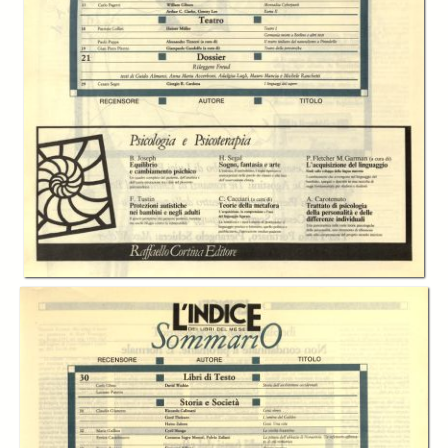
In collections
L’Indice dei libri del mese
Title:
L'Indice dei libri del mese - A.08 (1991) n.06, giugno
Table of contents:
-
Sommario
page 2
Creator:
Cesare Cases
Publisher:
Indice Scarl
Date:
1991