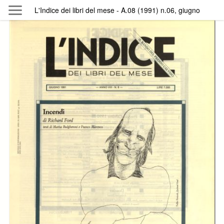
Skip to main content
L'Indice dei libri del mese - A.08 (1991) n.06, giugno
Byterfly
Follow The Byterfly And Enjoy Open
Knowledge
Policy
Collections
Providers
Exhibitions
Search Term