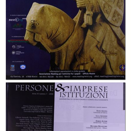
In collections
Persone Imprese & Istituzioni
Title:
Persone Imprese & Istituzioni 2000, n.1
Table of contents:
-
Indice
page 5
-
L'Europa dopo le sovranità
page 12
-
Il salotto della riforma: riflessioni sul principio di sussidiarietà
page 22
-
Società e nuove generazioni: le aspettative di formazione
page 44
-
Scuola e università: tra centralismo e autonomia
page 52
-
Università fra continuità e innovazione
page 56
-
Nuovo lavoro, nuove tutele
page 62
-
Università, sviluppo e flessibilità
page 70
-
Non profit: una totale dignità di azienda
page 76