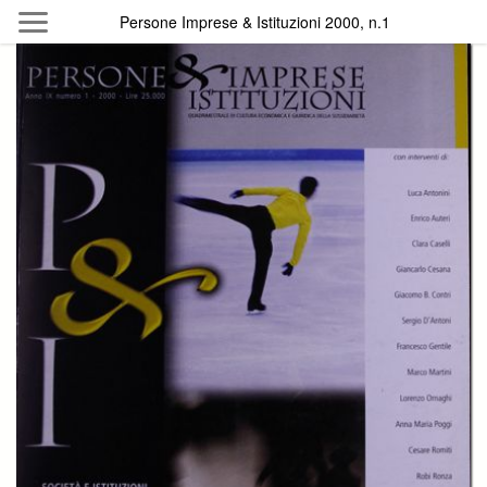
Skip to main content
Persone Imprese & Istituzioni 2000, n.1
Byterfly
Follow The Byterfly And Enjoy Open
Knowledge
Policy
Collections
Providers
Exhibitions
Search Term