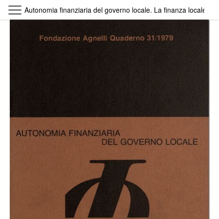
Skip to main content
Autonomia finanziaria del governo locale. La finanza locale nelle
Byterfly
Follow The Byterfly And Enjoy Open
Knowledge
Policy
Collections
Providers
Exhibitions
Search Term