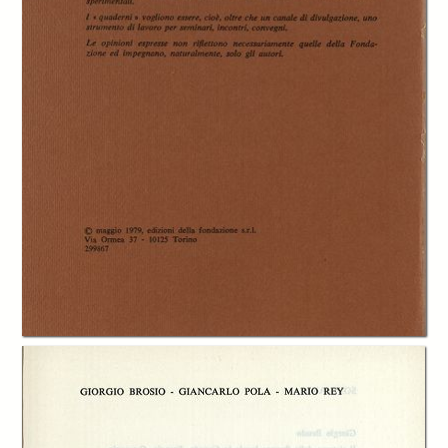
In collections
Catalogo storico delle pubblicazioni della Fondazione G.Agnelli
Title:
Autonomia finanziaria del governo locale. La finanza locale nelle
esperienze dei principali paesi occidentali
Table of contents:
-
Sommario
page 4
-
Il sistema della finanza locale in Canada, Francia, Germania federale,
Giorgio Brosio
page 5
-
1. L'articolazione territoriale delle strutture di governo
page 7
-
2. L'evoluzione quantitativa dei rapporti fra i diversi livelli di governo
page 9
-
3. Evoluzione qualitativa dei rapporti fra governi di diverso livello
page
12