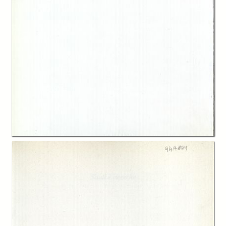
In collections
Catalogo storico delle pubblicazioni della Fondazione G.Agnelli
Title:
Politiche per la popolazione in Italia
Table of contents:
-
Indice
page 9
-
Introduzione, Gian Carlo Blangiardo e Antonio Golini
page 11
-
Demografia e politiche di popolazione, Paolo De Sandre
page 25
-
Lavoro extradomestico delle donne, tendenze demografiche e politiche
familiari, Maurizio Ambrosini e Giovanna Rossi Sciumè
page 45
-
Politiche demografiche, politiche del benessere e dell'equità,
ridefinizione dei rapporti di genere, Chiara Saraceno
page 69
-
Finanza pubblica e decisioni riproduttive, Carla Marchese
page 83
-
Appendice
page 96