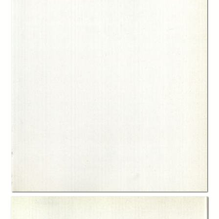
Description:
Nel volume si studiano le cause e i possibili rimedi, anche mediante il
confronto con le normative e gli orientamenti culturali di altre nazioni
europee, al forte declino demografico che interessa l'Italia da diversi
anni.
Creator:
Gian Carlo Blangiardo
Antonio Golini
Paolo De Sandre
Maurizio Ambrosini
Giovanna Rossi Sciumè
Chiara Saraceno
Carla Marchese
Publisher:
Edizioni della Fondazione Giovanni Agnelli
Date:
1994
Subject:
demografia