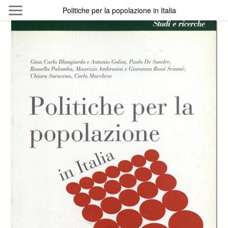
Skip to main content
Politiche per la popolazione in Italia
Byterfly
Follow The Byterfly And Enjoy Open
Knowledge
Policy
Collections
Providers
Exhibitions
Search Term