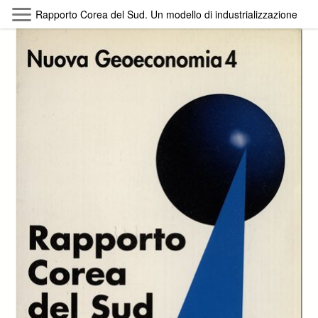
Skip to main content
Rapporto Corea del Sud. Un modello di industrializzazione tard
Byterfly
Follow The Byterfly And Enjoy Open
Knowledge
Policy
Collections
Providers
Exhibitions
Search Term