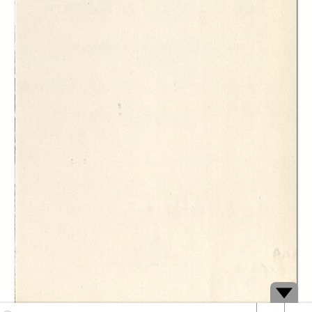
Description:
Cenni storici e contesto politico in cui ha avuto luogo il miracolo
economico coreano; il modello di sviluppo, le politiche economiche e le
relazioni con l'estero.
Creator:
Roberta Rabellotti
Publisher:
Edizioni della Fondazione Giovanni Agnelli
Date:
1995
Subject:
Sud-est asiatico
geografia economica
Paesi in via di sviluppo
Corea del sud
Download:
PDF
DC