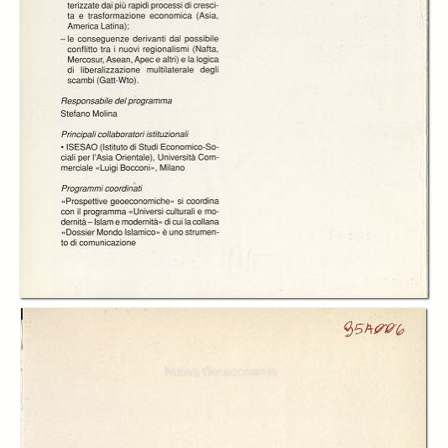
In collections
Catalogo storico delle pubblicazioni della Fondazione G.Agnelli
Title:
Rapporto Corea del Sud. Un modello di industrializzazione tardiva
Table of contents:
-
Indice
page 9
-
Cap.I Cenni introduttivi sulla storia e sul contesto politico del paese
page 13
-
Cap.II L’evoluzione dell’economia coreana
page 21
-
Cap.III Il modello di sviluppo e le politiche economiche
page 37
-
Cap.IV Le relazioni economiche con l’estero
page 55
-
Conclusioni Esiste ancora il miracolo coreano?
page 67
-
Appendice
page 71
-
Bibliografia
page 77