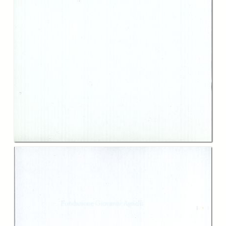
In collections
Catalogo storico delle pubblicazioni della Fondazione G.Agnelli
Title:
1993-2000: otto anni di attività
Table of contents:
-
Indice
page 7
-
Prefazione
page 9
-
1. La storia della Fondazione Giovanni Agnelli
page 11
-
2. Il Laboratorio di Ricerche e Relazioni Culturali Europee e
Internazionali
page 14
-
3. Temi europei (1993-1997)
page 33
-
4. Forum sull’Europa centrale e orientale (1994-1995)
page 35
-
5. Il Premio Internazionale Senatore Giovanni Agnelli per la
Dimensione Etica nelle Società Avanzate
page 36