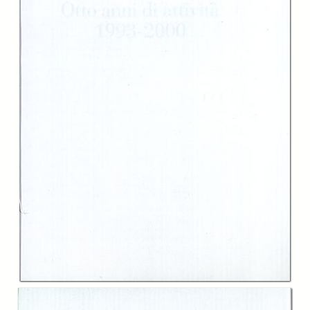
-
6. Il Premio Senatore Giovanni Agnelli per il Dialogo fra gli Universi
Culturali
page 37
-
7. Sistemi urbani in Italia e in Europa
page 39
-
8. Riforma dello Stato e pluralismo sociale in Italia
page 41
-
9. La società civile in Italia e le sue istituzioni
page 52
-
10. Popolazione e società
page 61
-
11. La risorsa sapere
page 66
-
12. Nuova geoeconomia
page 69
-
13. Popolazioni e culture italiane nel mondo
page 78
-
14. Il programma Biblioteca Italia
page 85
-
15. Torino e il Piemonte
page 91
-
Indice dei nomi
page 103
-
Indice delle attività
page 115
Description:
Diario delle attività e della produzione scientifica della Fondazione
Giovanni Agnelli dal 1993 al 2000.
Creator:
Fondazione Giovanni Agnelli
Publisher:
Edizioni della Fondazione Giovanni Agnelli
Date: