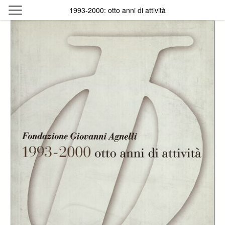
Skip to main content
1993-2000: otto anni di attività
Byterfly
Follow The Byterfly And Enjoy Open
Knowledge
Policy
Collections
Providers
Exhibitions
Search Term