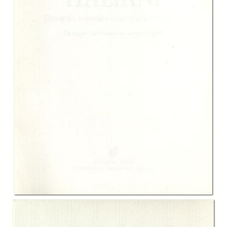
-
Cap.V La rappresentanza politica, Stefano Molina
page 155
-
Cap.VI Considerazioni conclusive, Piero Gastaldo
page 177
-
Appendice Le prospettive delle singole regioni italiane
page 191
-
Segnalazioni bibliografiche
page 277
Description:
Il futuro della scuola, della sanità, del lavoro e di altri rilevanti aspetti del
"sistema Italia", alla luce dei mutamenti demografici previsti dalle
proiezioni demografiche ufficiali: le prospettive al 2007.
Creator:
Fondazione Giovanni Agnelli
Marcello Pacini
Stefano Molina
Alessandro Monteverdi
Daniela Del Boca
Carla Marchese
Piero Gastaldo
Publisher:
Edizioni della Fondazione Giovanni Agnelli
Date:
1990