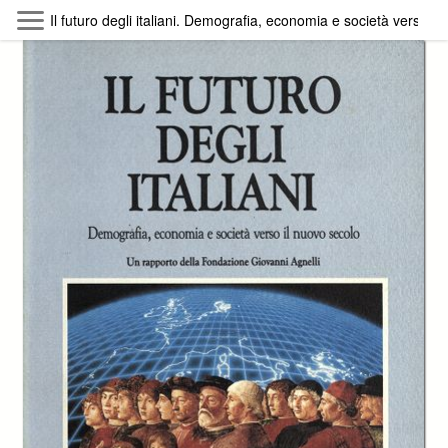
Skip to main content
Il futuro degli italiani. Demografia, economia e società verso il
Byterfly
Follow The Byterfly And Enjoy Open
Knowledge
Policy
Collections
Providers
Exhibitions
Search Term