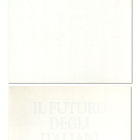
In collections
Catalogo storico delle pubblicazioni della Fondazione G.Agnelli
Title:
Il futuro degli italiani. Demografia, economia e società verso il nuovo
secolo
Table of contents:
-
Indice
page 7
-
Introduzione, Marcello Pacini
page 11
-
Cap.I Le grandi tendenze del mutamento demografico, Stefano Molina
e Alessandro Monteverdi
page 25
-
Cap.II Il lavoro, Stefano Molina, Alessandro Monteverdi, Daniela Del
Boca
page 61
-
Cap.III L'istruzione, Carla Marchese
page 105
-
Cap.IV La sanità, Carla Marchese
page 129