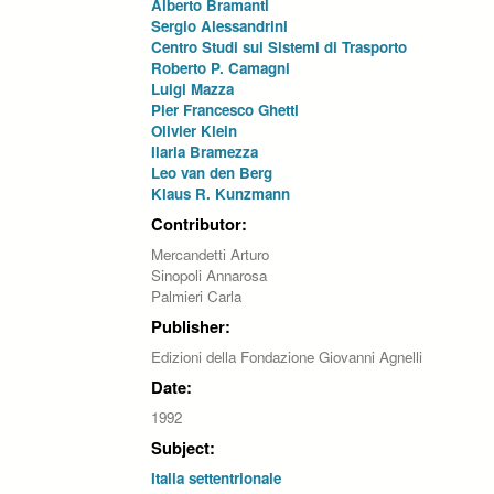
Alberto Bramanti
Sergio Alessandrini
Centro Studi sui Sistemi di Trasporto
Roberto P. Camagni
Luigi Mazza
Pier Francesco Ghetti
Olivier Klein
Ilaria Bramezza
Leo van den Berg
Klaus R. Kunzmann
Contributor:
Mercandetti Arturo
Sinopoli Annarosa
Palmieri Carla
Publisher:
Edizioni della Fondazione Giovanni Agnelli
Date:
1992
Subject:
Italia settentrionale