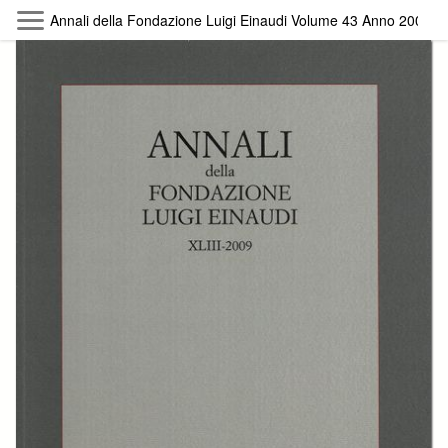
Skip to main content
Annali della Fondazione Luigi Einaudi Volume 43 Anno 2009
Byterfly
Follow The Byterfly And Enjoy Open
Knowledge
Policy
Collections
Providers
Exhibitions
Search Term