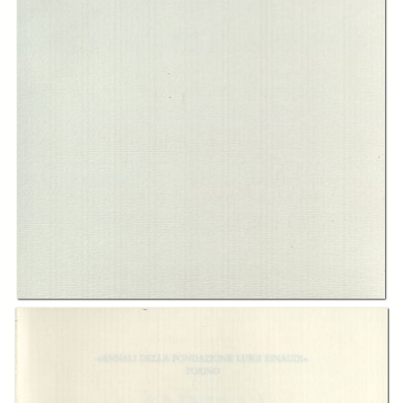
In collections
Annali
Title:
Annali della Fondazione Luigi Einaudi Volume 43 Anno 2009
Table of contents:
-
Indice
page 9
-
Cronache della fondazione
page 11
-
Sul rapporto di Piero Sraffa, Antonio Gramsci e gli interpreti
page 47
-
Saggi
page 99
-
Testi e documenti
page 249
Creator:
Fondazione Luigi Einaudi
Publisher: