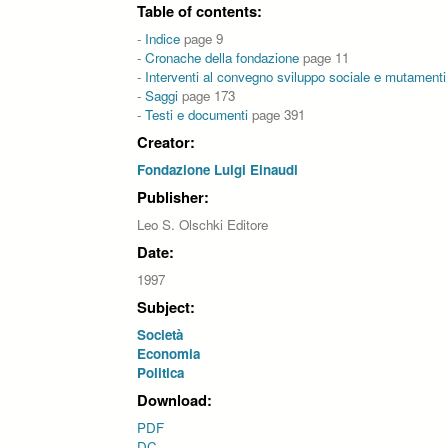
Table of contents:
-
Indice
page 9
-
Cronache della fondazione
page 11
-
Interventi al convegno sviluppo sociale e mutament
-
Saggi
page 173
-
Testi e documenti
page 391
Creator:
Fondazione Luigi Einaudi
Publisher:
Leo S. Olschki Editore
Date:
1997
Subject:
Società
Economia
Politica
Download:
PDF
DC