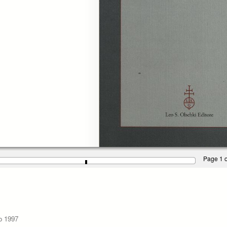
Page 1 o
o 1997