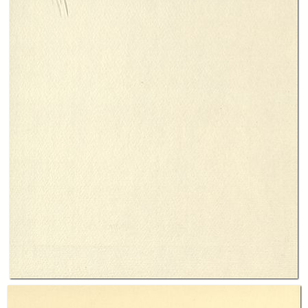
In collections
Annali
Title:
Annali della Fondazione Luigi Einaudi Volume 37 Anno 2003
Table of contents:
-
Indice
page 9
-
Cronache della fondazione
page 11
-
Saggi
page 41
-
Testi e documenti
page 331
Creator:
Fondazione Luigi Einaudi
Publisher:
Leo S. Olschki Editore