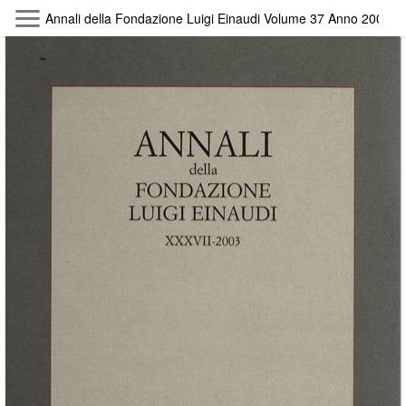
Skip to main content
Annali della Fondazione Luigi Einaudi Volume 37 Anno 2003
Byterfly
Follow The Byterfly And Enjoy Open
Knowledge
Policy
Collections
Providers
Exhibitions
Search Term