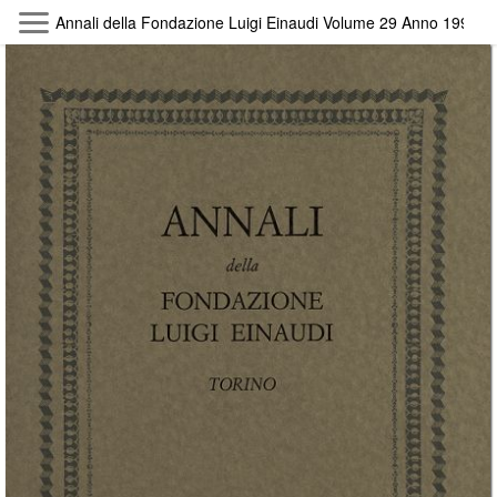
Skip to main content
Annali della Fondazione Luigi Einaudi Volume 29 Anno 1995
Byterfly
Follow The Byterfly And Enjoy Open
Knowledge
Policy
Collections
Providers
Exhibitions
Search Term