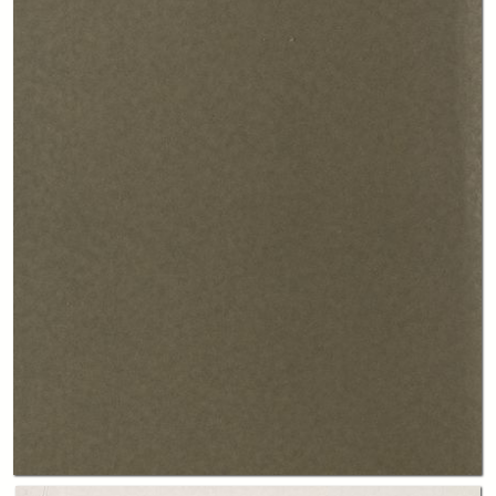
In collections
Annali
Title:
Annali della Fondazione Luigi Einaudi Volume 29 Anno 1995
Table of contents:
-
Indice
page 9
-
Cronache della Fondazione
page 11
-
Saggi
page 59
-
Testi e documenti
page 561
Creator:
Fondazione Luigi Einaudi
Publisher:
Torino. Fondazione Luigi Einaudi