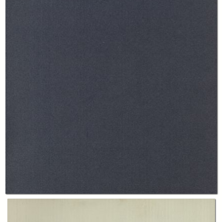
In collections
Annali
Title:
Annali della Fondazione Luigi Einaudi Volume 9 Anno 1975
Table of contents:
-
Indice
page 7
-
Cronache della fondazione
page 9
-
Saggi
page 41
-
Testi e documenti
page 311
-
Notiziario della biblioteca
page 431
Creator:
Fondazione Luigi Einaudi
Publisher: