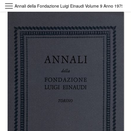
Skip to main content
Annali della Fondazione Luigi Einaudi Volume 9 Anno 1975
Byterfly
Follow The Byterfly And Enjoy Open
Knowledge
Policy
Collections
Providers
Exhibitions
Search Term