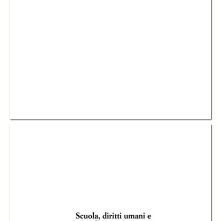
In collections
Catalogo storico delle pubblicazioni della Fondazione G.Agnelli
Title:
Scuola, diritti umani e cittadinanza europea. Percorsi di formazione e
ricerca-azione nelle scuole del Piemonte
Table of contents:
-
Indice
page 5
-
Prefazione, Anna Maria Dominici
page 9
-
Prefazione, Marco Demarie
page 13
-
Introduzione al progetto Educazione alla cittadinanza e alla solidarietà:
cultura dei diritti umani, Luigi Catalano
page 15
-
Il progetto nazionale, Simonetta Fichelli
page 17
-
Il progetto regionale, Carla Fiore
page 23
-
Guida alla lettura
page 29