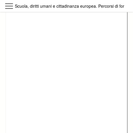
Skip to main content
Scuola, diritti umani e cittadinanza europea. Percorsi di formazi
Byterfly
Follow The Byterfly And Enjoy Open
Knowledge
Policy
Collections
Providers
Exhibitions
Search Term