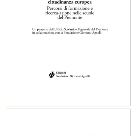
-
Saggi
page 31
-
La protezione internazionale dei diritti umani, Edoardo Greppi
page 33
-
La protezione europea dei diritti umani nella Carta di Nizza, Jörg
Luther
page 45
-
Scuola e società multietnica, Lorenzo Fischer
page 57
-
Scuola, islam e il dibattito sui diritti dell’uomo, Andrea Pacini
page 65
-
I progetti delle scuole piemontesi
page 75
-
Appendici
page 157
-
Appendice A Scheda progetto nazionale 2003 Educazione alla
cittadinanza e alla solidarietà: cultura dei diritti umani
page 159
-
Appendice B Diritti in mostra, Gemma Re
page 171
Description:
Educare nella scuola ai diritti e ai doveri dei futuri cittadini, alla ricerca
di un senso civico e della cosa pubblica di cui oggi abbiamo molto
bisogno: temi importanti e difficili, che ricadono fra le tante
responsabilità della scuola italiana e dei suoi insegnanti e su cui la
Fondazione Agnelli ha avviato un percorso di collaborazione con
l’Ufficio Scolastico Regionale del Piemonte che il volume documenta.
Appendice C L’Osservatorio sulla Convenzione Europea, Stefano Milia
#177
Creator:
Anna Maria Dominici