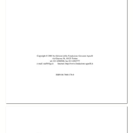
-
Cap.III Definizioni, soggetti e valori della società civile, Mauro Magatti
e Rita Bichi
page 82
-
Cap.IV Intorno alla società civile italiana, Marco Lombardi
page 130
-
Conclusioni, Mauro Magatti
page 166
-
Appendice
page 190
-
Il termine “società civile” nel linguaggio della politica: un esempio,
Alberto Bourlot
page 192
-
Allegati
page 218
-
Bibliografia
page 238
Description:
La ricerca sociologica presentata in questo volume si propone di
verificare, tramite un’ampia serie di interviste a parlamentari, politici del
livello locale e dirigenti della burocrazia ministeriale e regionale, la
rappresentazione e le aspettative del ceto politico e amministrativo
riguardo alla società civile nel nostro Paese all’inizio del XXI secolo.
Creator:
Vincenzo Cesareo
Mauro Magatti
Rita Bichi
Marco Lombardi
Alberto Bourlot
Publisher: