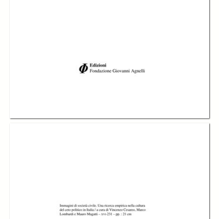
In collections
Catalogo storico delle pubblicazioni della Fondazione G.Agnelli
Title:
Immagini di società civile. Una ricerca empirica nella cultura del ceto
politico in Italia
Table of contents:
-
Indice
page 4
-
Introduzione Élites politiche e società civile tra opposizione e identità,
Vincenzo Cesareo
page
-
Parte prima Uno schema teorico
page 16
-
Cap.I Lo spazio della società civile, Mauro Magatti
page 18
-
Parte seconda L’indagine empirica
page 64
-
Cap.II Note sul metodo: il percorso di ricerca e gli strumenti di lettura,
Rita Bichi
page 66