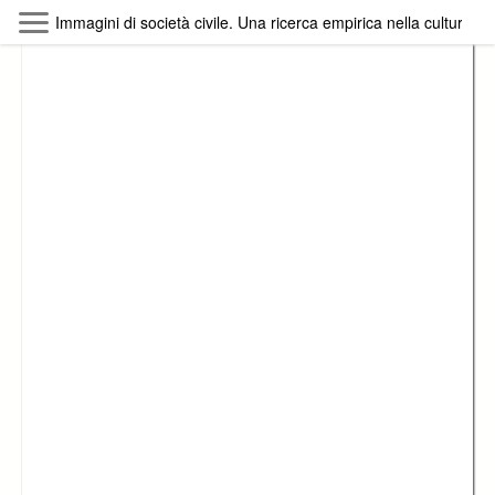
Skip to main content
Immagini di società civile. Una ricerca empirica nella cultura del 
Byterfly
Follow The Byterfly And Enjoy Open
Knowledge
Policy
Collections
Providers
Exhibitions
Search Term