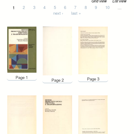
Grid view
List view
Pages
1
2
3
4
5
6
7
8
9
10
…
next ›
last »
Page 1
Page 3
Page 2