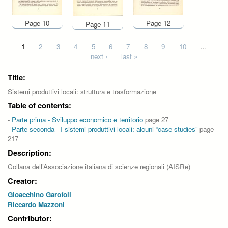
Page 10
Page 12
Page 11
Pages
1
2
3
4
5
6
7
8
9
10
…
next ›
last »
Title:
Sistemi produttivi locali: struttura e trasformazione
Table of contents:
-
Parte prima - Sviluppo economico e territorio
page 27
-
Parte seconda - I sistemi produttivi locali: alcuni “case-studies”
page
217
Description:
Collana dell’Associazione italiana di scienze regionali (AISRe)
Creator:
Gioacchino Garofoli
Riccardo Mazzoni
Contributor: