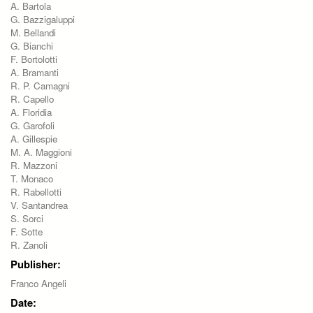
A. Bartola
G. Bazzigaluppi
M. Bellandi
G. Bianchi
F. Bortolotti
A. Bramanti
R. P. Camagni
R. Capello
A. Floridia
G. Garofoli
A. Gillespie
M. A. Maggioni
R. Mazzoni
T. Monaco
R. Rabellotti
V. Santandrea
S. Sorci
F. Sotte
R. Zanoli
Publisher:
Franco Angeli
Date: