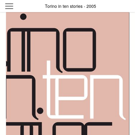
Skip to main content
Torino in ten stories - 2005
Byterfly
Follow The Byterfly And Enjoy Open
Knowledge
Policy
Collections
Providers
Exhibitions
Search Term