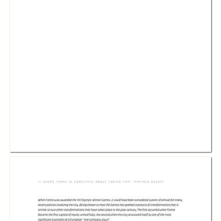
In collections
Pubblicazioni Torino Strategica
Title:
Torino in ten stories - 2005
Description:
Il volume è un'antologia di dieci storie esemplari che illustrano, in
chiave narrativa e attraverso la lente del design, le peculiarità della
città. Testo in lingua inglese
Creator:
Torino Internazionale
Annalisa Magone
Publisher:
Torino Internazionale