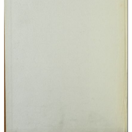
In collections
Biblioteca Norberto Bobbio - Archivio Sez. Cognetti
Library
Title:
Nuova collana di economisti stranieri e italiani Vol. 08
Table of contents:
-
La stabilizzazione del potere d'acquisto della moneta e la politica della
congiuntura
page 63
-
Gli alti prezzi e la deflazione
page 135
-
La moneta
page 279
-
I movimenti internazionali dell'oro
page 461
-
La politica della banca dei regolamenti internazionali
page 765
-
Indice
page 859
Description: