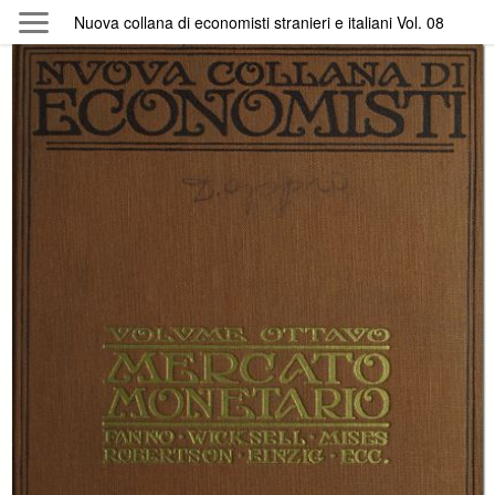
Skip to main content
Nuova collana di economisti stranieri e italiani Vol. 08
Byterfly
Follow The Byterfly And Enjoy Open
Knowledge
Policy
Collections
Providers
Exhibitions
Search Term