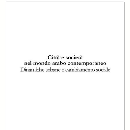
mutazioni urbane, Jean Claude Santucci
page 290
-
Glossario
page 298
-
Riferimenti bibliografici
page 310
Description:
Il volume offre un'analisi approfondita della crescita urbana nel mondo
arabo contemporaneo in tensione fra tradizione e modernità; nei
numerosi saggi dell'opera vengono analizzate tanto le principali
trasformazioni urbane in corso quanto i soggetti individuali, associativi e
istituzionali e le dinamiche socio-politiche che caratterizzano
l'evoluzione attuale del tessuto urbano. Nel Medio Oriente odierno, in
effetti, le città si presentano in modo crescente come lo spazio nodale
dell'espressione dei conflitti e del consenso nelle società arabe.
Creator:
Bichara Khader
Galila El Kadi
Philippe Fargues
Ahmed Rouadjia
Musa Samha
Pierre Signoles
Jean François Troin
Nabil Beyhum
Mounia Bennani Chraibi