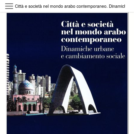
Skip to main content
Città e società nel mondo arabo contemporaneo. Dinamiche u
Byterfly
Follow The Byterfly And Enjoy Open
Knowledge
Policy
Collections
Providers
Exhibitions
Search Term