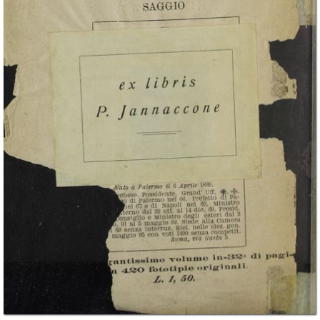
In collections
Biblioteca Norberto Bobbio - Direttori e allievi sez. Cognetti
Title:
L'origine e l'evoluzione della proprietà
Table of contents:
-
Introduzione di Achille Loria
page 5
-
Le forme della proprietà contemporanea
page 65
-
Il comunismo primitivo
page 85
-
Il collettivismo consanguineo
page 137
-
La proprietà feudale
page 203
-
La proprietà borghese
page 287
-
Indice
page 399
Creator: