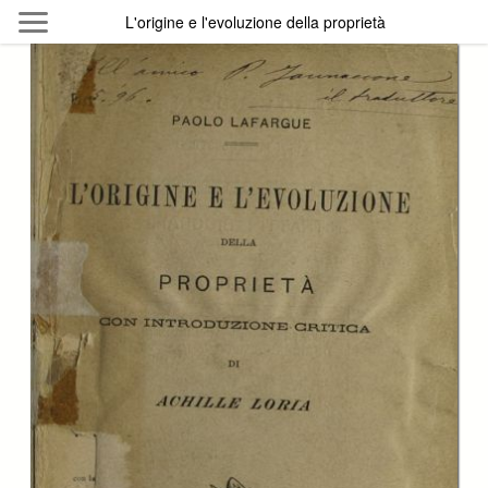
Skip to main content
L'origine e l'evoluzione della proprietà
Byterfly
Follow The Byterfly And Enjoy Open
Knowledge
Policy
Collections
Providers
Exhibitions
Search Term