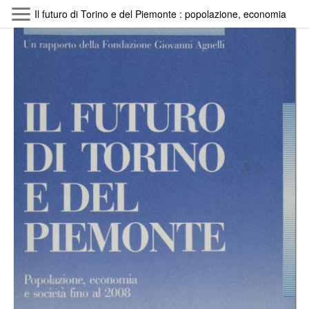
Skip to main content
Il futuro di Torino e del Piemonte : popolazione, economia e so
Byterfly
Follow The Byterfly And Enjoy Open
Knowledge
Policy
Collections
Providers
Exhibitions
Search Term