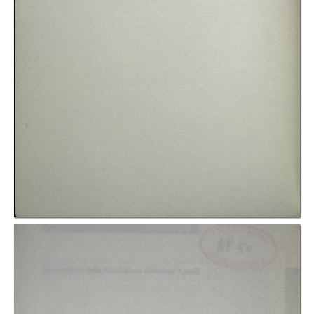
In collections
Ricerca sociale
Title:
Il futuro di Torino e del Piemonte : popolazione, economia e societa fino
al 2008
Table of contents:
-
Indice
page 7
-
Considerazioni introduttive
page 21
-
Il futuro demografico del Piemonte
page 29
-
La mobilita' nei prossimi vent'anni
page 43
-
Scuola e universita'
page 63
-
Il mercato del lavoro
page 83
-
La condizione dell'anziano
page 119
-
Uno sguardo al lungo periodo
page 129