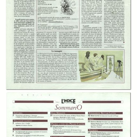
In collections
L’Indice dei libri del mese
Title:
L'Indice dei libri del mese - A.XXX (2013) n.02, febbraio
Creator:
Mimmo Càndito
Publisher:
Indice Scarl
Date:
2013
Subject:
Letteratura, Arte, Scienze Sociali, Economia