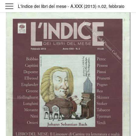
Skip to main content
L'Indice dei libri del mese - A.XXX (2013) n.02, febbraio
Byterfly
Follow The Byterfly And Enjoy Open
Knowledge
Policy
Collections
Providers
Exhibitions
Search Term