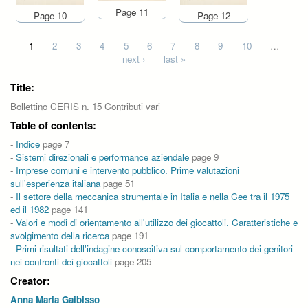
Page 11
Page 10
Page 12
Pages
1
2
3
4
5
6
7
8
9
10
…
next ›
last »
Title:
Bollettino CERIS n. 15 Contributi vari
Table of contents:
-
Indice
page 7
-
Sistemi direzionali e performance aziendale
page 9
-
Imprese comuni e intervento pubblico. Prime valutazioni
sull'esperienza italiana
page 51
-
Il settore della meccanica strumentale in Italia e nella Cee tra il 1975
ed il 1982
page 141
-
Valori e modi di orientamento all'utilizzo dei giocattoli. Caratteristiche e
svolgimento della ricerca
page 191
-
Primi risultati dell'indagine conoscitiva sul comportamento dei genitori
nei confronti dei giocattoli
page 205
Creator:
Anna Maria Gaibisso