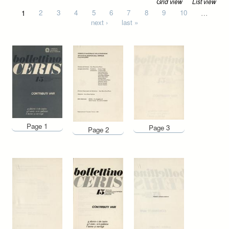
Grid view
List view
Pages
1
2
3
4
5
6
7
8
9
10
…
next ›
last »
Page 1
Page 3
Page 2