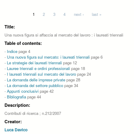
Pages
1
2
3
4
next ›
last »
Title:
Una nuova figura si affaccia al mercato del lavoro : i laureati triennali
Table of contents:
-
Indice
page 4
-
Una nuova figura sul mercato: i laureati triennali
page 6
-
Le strategie dei laureati triennali
page 12
-
Lauree triennali e ordini professionali
page 18
-
I laureati triennali sul mercato del lavoro
page 24
-
La domanda delle imprese private
page 28
-
La domanda del settore pubblico
page 34
-
Appunti conclusivi
page 42
-
Bibliografia
page 44
Description:
Contributi di ricerca ; n.212/2007
Creator:
Luca Davico