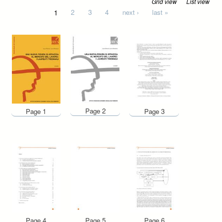
Grid view
List view
Pages
1
2
3
4
next ›
last »
Page 2
Page 1
Page 3
Page 4
Page 5
Page 6