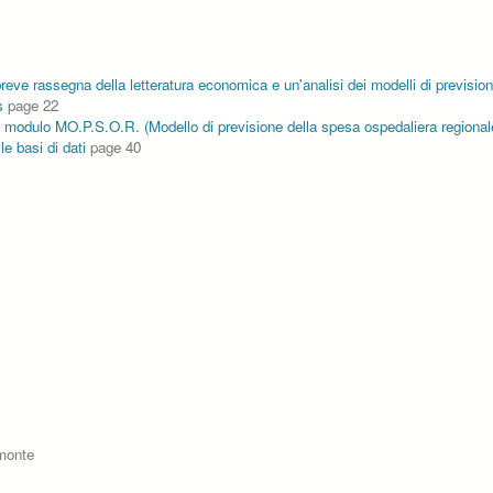
eve rassegna della letteratura economica e un'analisi dei modelli di previsione 
s
page 22
 modulo MO.P.S.O.R. (Modello di previsione della spesa ospedaliera regionale
e basi di dati
page 40
emonte