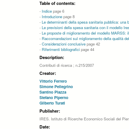
Table of contents:
-
Indice
page 6
-
Introduzione
page 8
-
Le determinanti della spesa sanitaria pubblica: una br
-
Le previsioni della spesa sanitaria con il modello Ire
-
Le proposte di miglioramento del modello MARSS: il
-
Raccomandazioni sul miglioramento della qualità dell
-
Considerazioni conclusive
page 42
-
Riferimenti bibliografici
page 44
Description:
Contributi di ricerca ; n.215/2007
Creator:
Vittorio Ferrero
Simone Pellegrino
Santino Piazza
Stefano Piperno
Gilberto Turati
Publisher:
IRES. Istituto di Ricerche Economico Sociali del Pi
Date: