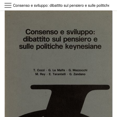
Skip to main content
Consenso e sviluppo: dibattito sul pensiero e sulle politiche K
Byterfly
Follow The Byterfly And Enjoy Open
Knowledge
Policy
Collections
Providers
Exhibitions
Search Term