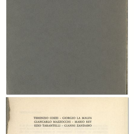
In collections
Catalogo storico delle pubblicazioni della Fondazione G.Agnelli
Title:
Consenso e sviluppo: dibattito sul pensiero e sulle politiche Keynesiane
Table of contents:
-
Presentazione, Marcello Pacini
page 5
-
ndice
page 6
-
Il pensiero keynesiano e i problemi di sviluppo delle economie
avanzate, Terenzio Cozzi
page 7
-
Efficacia e limiti della politica monetaria, Giorgio La Malfa
page 33
-
Efficacia e limiti della spesa pubblica nella gestione della congiuntura
e nella politica delle strutture, Giancarlo Mazzocchi
page 51
-
Efficacia e limiti della politica fiscale: proposte e sviluppi di recenti
controversie, Mario Rey
page 63