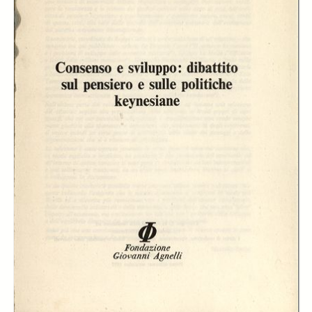
-
Le politiche del lavoro nell’analisi keynesiana e nelle esperienze delle
società occidentali, Ezio Tarantelli
page 99
-
Riflessi e conseguenze della integrazione economica internazionale
sul pensiero e sulle politiche keynesiane, Gianni Zandano
page 119
-
Sintesi del dibattito
page 135
Description:
Relazioni e sintesi del dibattito in occasione del seminario sul tema
"Analisi e politiche keynesiane di fronte alla crisi economica italiana ed
internazionale", organizzato dalla Fondazione G. Agnelli a Torino il 10
dicembre 1976.
Creator:
Terenzio Cozzi
Giorgio La Malfa
Giancarlo Mazzocchi
Mario Rey
Ezio Tarantelli
Gianni Zandano
Marcello Pacini
Publisher:
Edizioni della Fondazione
Date: