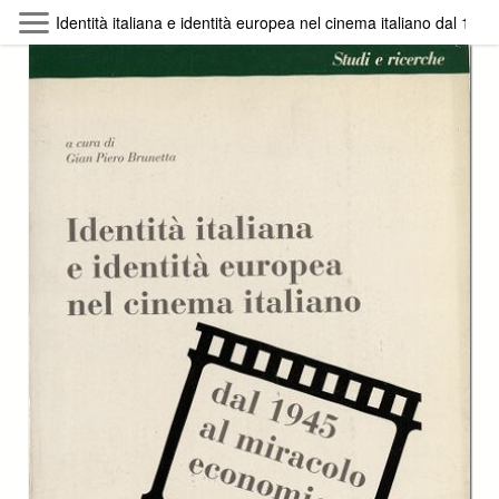
Skip to main content
Identità italiana e identità europea nel cinema italiano dal 19
Byterfly
Follow The Byterfly And Enjoy Open
Knowledge
Policy
Collections
Providers
Exhibitions
Search Term