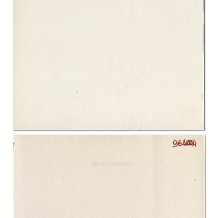
In collections
Catalogo storico delle pubblicazioni della Fondazione G.Agnelli
Title:
Identità italiana e identità europea nel cinema italiano dal 1945 al
miracolo economico
Table of contents:
-
Indice
page 9
-
Introduzione, Gian Piero Brunetta
page 15
-
La ricerca dell’identità nel cinema italiano del dopoguerra, Gian Piero
Brunetta
page 25
-
Eutanasia di un’unione, Barbara Corsi
page 83
-
L’impatto del Piano Marshall sull’Italia, l’impatto dell’Italia sul Piano
Marshall, David W. Ellwood
page 101
-
Modi di rappresentazione comuni e differenze nel cinema europeo,