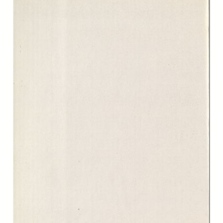
Il volume indaga il ruolo del cinema nella formazione di nuovi modelli e
di nuove rappresentazioni per la società italiana, le concordanze e le
difformità tematiche rispetto al cinema europeo, l'influsso della
cinematografia americana, la fortuna del cinema italiano all’estero.
Creator:
Gian Piero Brunetta
Barbara Corsi
David W. Ellwood
Pierre Sorlin
Christopher Wagstaff
Maria Adelaide Frabotta
Roberto Campari
Mirco Melanco
Sergio Raffaelli
Valentina Ruffin
Giovanna Grignaffini
Bruno P. F. Wanrooij
Antonio Costa
Leonardo Quaresima
Publisher:
Edizioni della Fondazione Giovanni Agnelli