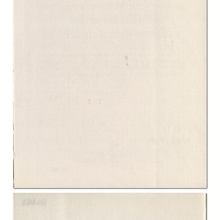
Pierre Sorlin
page 129
-
Il cinema italiano nel mercato internazionale, Christopher Wagstaff
page 155
-
Il cammino dei cinegiornali italiani nel paese e in Europa, Maria
Adelaide Frabotta
page 187
-
La presenza dell’America e i rapporti con il cinema americano, Roberto
Campari
page 207
-
Il motivo del viaggio nel cinema italiano (1945-1965), Mirco Melanco
page 231
-
Il cinema in cerca della lingua. Vent’anni di parlato filmico in Italia
(1945-1965), Sergio Raffaelli
page 323
-
Totò, un napoletano europeo, Valentina Ruffin
page 351
-
Il femminile nel cinema italiano. Racconti di rinascita, Giovanna
Grignaffini
page 371
-
Universalismo versus cosmopolitismo: i cattolici italiani e Hollywood,
Bruno P. F. Wanrooij
page 403
-
Aimons l’Amérique... aimons l’Italie! Il cinema italiano e una «certa
tendenza» della critica francese, 1945-1965, Antonio Costa
page 423
-
Parigi ci appartiene? Modelli francesi nel cinema italiano del
dopoguerra, Leonardo Quaresima
page 455
-
Filmografìa
page 483
-
Bibliografia
page 493
Description: