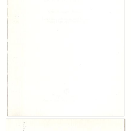
-
Caratteristiche economiche degli italoamericani, Karl Bonutti
page 107
-
Gli italoamericani in alcuni stati: un confronto, Graziano Battistella
page 131
-
Appendice A L’immigrazione italiana verso gli Stati Uniti negli ultimi
vent’anni
page 157
-
Appendice B La popolazione straniera negli Stati Uniti secondo i paesi
europei di provenienza
page 191
-
Appendice C La popolazione di ascendenza europea singola negli
Stati Uniti
page 215
-
Appendice D La popolazione di ascendenza italiana singola e multipla,
la popolazione nata in Italia e all’estero
page 235
-
Appendice E Popolazione di ascendenza italiana in alcuni stati degli
USA
page 253
-
Appendice F Popolazione di ascendenza italiana secondo la
formazione scolastica
page 271
Description:
Il volume fornisce un quadro aggiornato e realistico della vita sociale e
individuale degli italoamericani negli anno ottanta: particolare rilievo
hanno gli aspetti demografici e culturali, dell’istruzione e della vita
familiare, della condizione economica e della mobilità geografica propri
delle diverse comunità.
Creator: