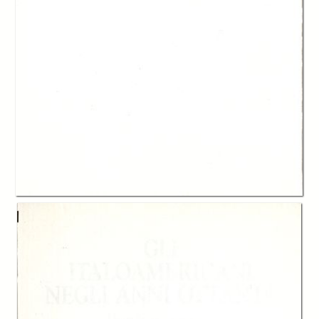
In collections
Catalogo storico delle pubblicazioni della Fondazione G.Agnelli
Title:
Gli italoamericani negli anni ottanta. Un profilo sociodemografico
Table of contents:
-
Indice
page 7
-
Prefazione, Marcello Pacini
page 15
-
Introduzione, Graziano Battistella
page 19
-
Gli immigrati italiani negli Stati Uniti: gli ultimi vent anni, Graziano
Battistella
page 23
-
Aspetti demografici e culturali degli italoamericani, Joseph Velikonja
page 53
-
Gli italoamericani e l’istruzione, Francis X. Femminella
page 73
-
La vita familiare degli italoamericani, Francis X. Femminella
page 91