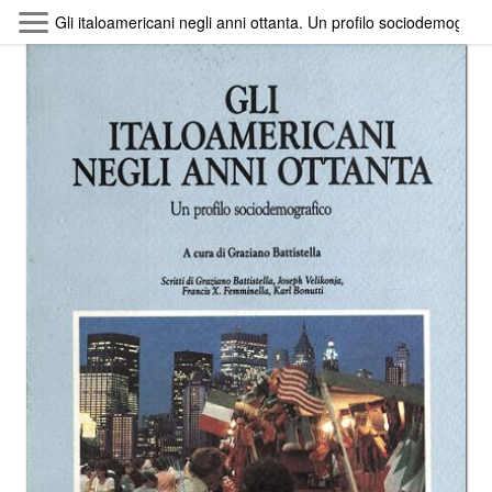
Skip to main content
Gli italoamericani negli anni ottanta. Un profilo sociodemografi
Byterfly
Follow The Byterfly And Enjoy Open
Knowledge
Policy
Collections
Providers
Exhibitions
Search Term