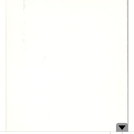
Marcello Pacini
Graziano Battistella
Joseph Velikonja
Francis X. Femminella
Karl Bonutti
Contributor:
Panzieri Davide
Publisher:
Edizioni della Fondazione Giovanni Agnelli
Date:
1990
Subject:
italoamericani
condizioni economiche e sociali
USA
popolazione
Download:
PDF
DC