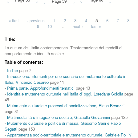
Page 59
Pages
« first
‹ previous
1
2
3
4
5
6
7
8
9
10
…
next ›
last »
Title:
La cultura dell'Italia contemporanea. Trasformazione dei modelli di
comportamento e identità sociale
Table of contents:
-
Indice
page 7
-
Introduzione. Elementi per uno scenario del mutamento culturale in
Italia, Vincenzo Cesareo
page 11
-
Prima parte. Approfondimenti tematici
page 43
-
Identità e mutamento culturale nell’Italia di oggi, Loredana Sciolla
page
45
-
Mutamento culturale e processi di socializzazione, Elena Besozzi
page 81
-
Multimedialità e integrazione sociale, Graziella Giovannini
page 125
-
Mutamento culturale e politica di massa, Giacomo Sani e Paolo
Segatti
page 153
-
Appartenenza socio-territoriale e mutamento culturale, Gabriele Pollini