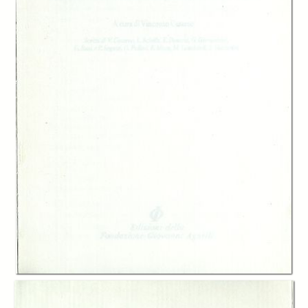
-
Multimedialità e integrazione sociale, Graziella Giovannini
page 125
-
Mutamento culturale e politica di massa, Giacomo Sani e Paolo
Segatti
page 153
-
Appartenenza socio-territoriale e mutamento culturale, Gabriele Pollini
page 195
-
Seconda parte. Il panorama della ricerca
page 237
-
Il mutamento culturale nelle riflessioni teoriche, Emanuela Mora
page
239
-
Fenomenologia del mutamento culturale, Marco Lombardi
page 273
-
La letteratura storico-culturale sul mutamento: la cultura moderna nei
teorici della «postmodernità», Italo Vaccarini
page 301
Description:
Autori di diversa competenza disciplinare esaminano il ruolo della
cultura e dei valori come fattore di integrazione e differenziazione
sociale. Si affrontano le dinamiche culturali del nostro tempo in rapporto
alle forme della socializzazione e dell'identità culturale: dalla scuola alla
famiglia e al lavoro, dalla comunicazione linguistica al rapporto con le
istituzioni e con l’agire politico, alle diverse appartenenze socio-
territoriali.
Creator:
Vincenzo Cesareo
Loredana Sciolla