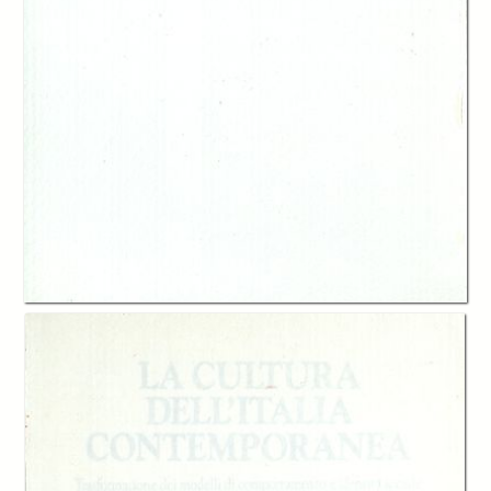
In collections
Catalogo storico delle pubblicazioni della Fondazione G.Agnelli
Title:
La cultura dell'Italia contemporanea. Trasformazione dei modelli di
comportamento e identità sociale
Table of contents:
-
Indice
page 7
-
Introduzione. Elementi per uno scenario del mutamento culturale in
Italia, Vincenzo Cesareo
page 11
-
Prima parte. Approfondimenti tematici
page 43
-
Identità e mutamento culturale nell’Italia di oggi, Loredana Sciolla
page
45
-
Mutamento culturale e processi di socializzazione, Elena Besozzi
page 81