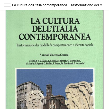
Skip to main content
La cultura dell'Italia contemporanea. Trasformazione dei modell
Byterfly
Follow The Byterfly And Enjoy Open
Knowledge
Policy
Collections
Providers
Exhibitions
Search Term