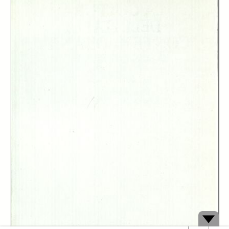
Elena Besozzi
Graziella Giovannini
Giacomo Sani
Paolo Segatti
Gabriele Pollini
Emanuela Mora
Marco Lombardi
Italo Vaccarini
Publisher:
Edizioni della Fondazione Giovanni Agnelli
Date:
1990
Subject:
cultura
Italia
mutamento sociale
ambiente sociale
Download:
PDF
DC