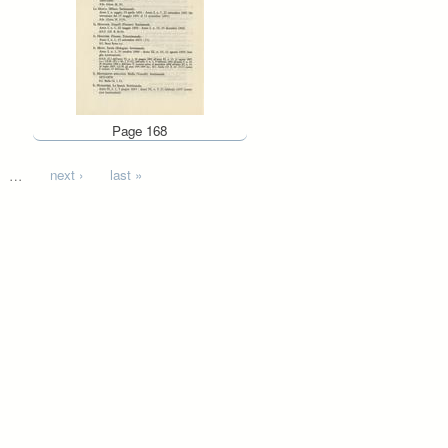
Page 168
…
next ›
last »