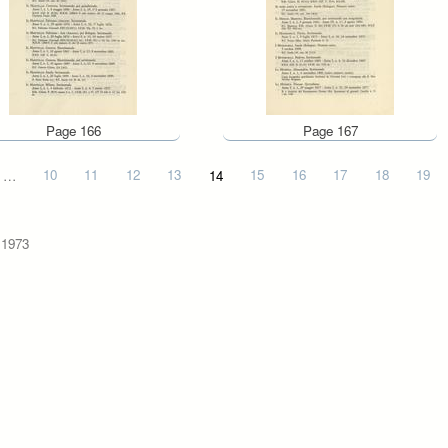
Page 166
Page 167
…
10
11
12
13
14
15
16
17
18
19
 1973