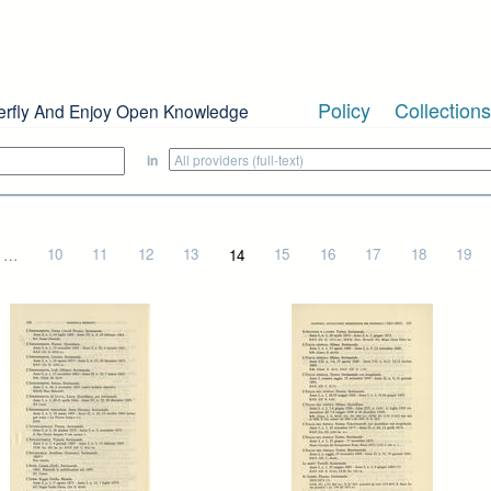
Policy
Collections
erfly And Enjoy Open Knowledge
in
…
10
11
12
13
14
15
16
17
18
19