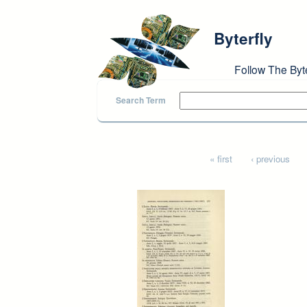
Skip to main content
Byterfly
Follow The Byt
Search Term
Pages
« first
‹ previous