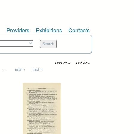
Providers
Exhibitions
Contacts
Grid view
List view
…
next ›
last »