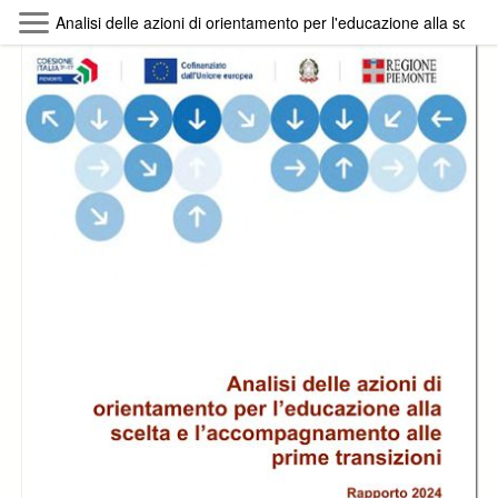
Skip to main content
Analisi delle azioni di orientamento per l'educazione alla scelt
Byterfly
Follow The Byterfly And Enjoy Open
Knowledge
Policy
Collections
Providers
Exhibitions
Search Term