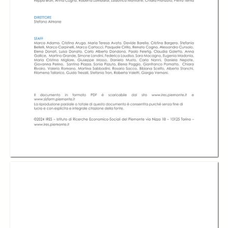
In collections
IRES Piemonte Pubblicazioni
Title:
Analisi delle azioni di orientamento per l'educazione alla scelta e
l'accompagnamento alle prime transizioni. Rapporto 2024
Table of contents:
-
Indice
page 5
-
Educazione alla scelta e prime transizioni
page 7
-
Il sistema regionale di orientamento permanente
page 8
-
I numeri di obiettivo orientamento Piemonte
page 25
-
Conclusioni
page 45
Creator:
Luisa Donato