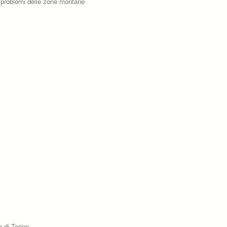
ui problemi delle zone montane
a di Torino