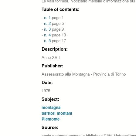
Le valli torinesi. Notiziario mensile d'informazione s
Table of contents:
-
n. 1
page 1
-
n. 2
page 5
-
n. 3
page 9
-
n. 4
page 13
-
n. 5
page 17
Description:
Anno XVII
Publisher:
Assessorato alla Montagna - Provincia di Torino
Date:
1975
Subject:
montagna
territori montani
Piemonte
Source:
copia cartacea presso la biblioteca Città Metropolitan