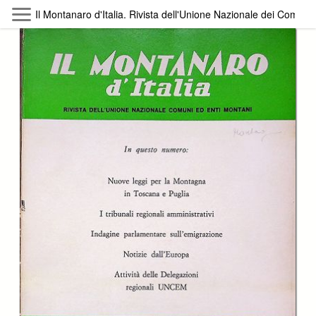
Skip to main content
Il Montanaro d'Italia. Rivista dell'Unione Nazionale dei Comuni
Byterfly
Follow The Byterfly And Enjoy Open
Knowledge
Policy
Collections
Providers
Exhibitions
Search Term