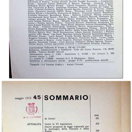
In collections
Il Montanaro d'Italia (CMT)
Il Montanaro d'Italia (UNCEM)
Title:
Il Montanaro d'Italia. Rivista dell'Unione Nazionale dei Comuni ed Enti
Montani
Description:
Anno XVIII n. 4-5
Publisher:
Editore Il Montanaro srl
Date:
1972