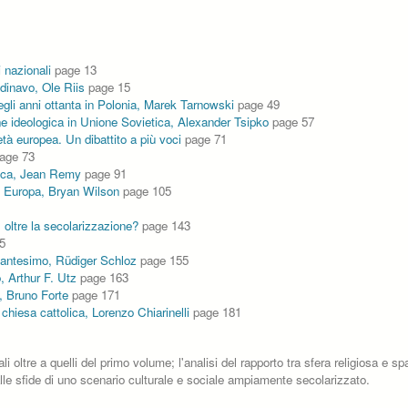
 nazionali
page 13
ndinavo, Ole Riis
page 15
egli anni ottanta in Polonia, Marek Tarnowski
page 49
one ideologica in Unione Sovietica, Alexander Tsipko
page 57
tà europea. Un dibattito a più voci
page 71
age 73
lica, Jean Remy
page 91
 in Europa, Bryan Wilson
page 105
: oltre la secolarizzazione?
page 143
5
stantesimo, Rüdiger Schloz
page 155
o, Arthur F. Utz
page 163
a, Bruno Forte
page 171
 chiesa cattolica, Lorenzo Chiarinelli
page 181
li oltre a quelli del primo volume; l'analisi del rapporto tra sfera religiosa e 
alle sfide di uno scenario culturale e sociale ampiamente secolarizzato.