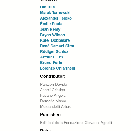
Ole Riis
Marek Tarnowski
Alexander Tsipko
Émile Poulat
Jean Remy
Bryan Wilson
Karel Dobbeläre
René Samuel Sirat
Rüdiger Schloz
Arthur F. Utz
Bruno Forte
Lorenzo Chiarinelli
Contributor:
Panzieri Davide
Ascoli Cristina
Fasano Angela
Demarie Marco
Mercandetti Arturo
Publisher:
Edizioni della Fondazione Giovanni Agnelli
Date: