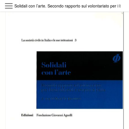
Skip to main content
Solidali con l’arte. Secondo rapporto sul volontariato per i beni cul
Byterfly
Follow The Byterfly And Enjoy Open
Knowledge
Policy
Collections
Providers
Exhibitions
Search Term