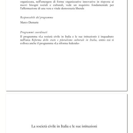
In collections
Catalogo storico delle pubblicazioni della Fondazione G.Agnelli
Title:
Solidali con l’arte. Secondo rapporto sul volontariato per i beni culturali e
artistici in Italia
Table of contents:
-
Indice
page 6
-
Presentazione, Marcello Pacini
page 9
-
Prefazione, Maria Eletta Martini
page 10
-
Secondo rapporto sul volontariato per i beni culturali e artistici in Italia,
Maria Pia Bertolucci
page 11
-
I risultati della ricerca Prima parte. Le associazioni, Maria Pia
Bertolucci
page 18
-
I risultati della ricerca, Seconda parte. I rapporti con le istituzioni e le