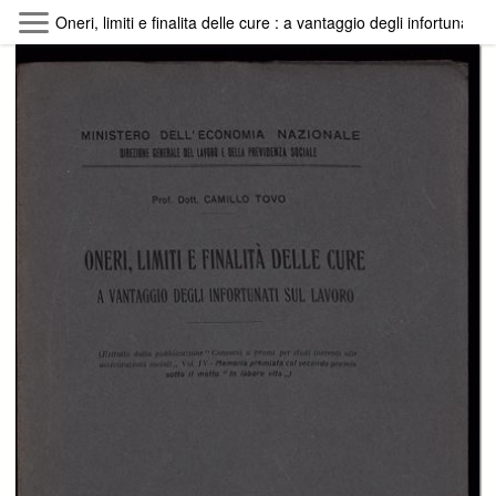
Skip to main content
Oneri, limiti e finalita delle cure : a vantaggio degli infortunati s
Byterfly
Follow The Byterfly And Enjoy Open
Knowledge
Policy
Collections
Providers
Exhibitions
Search Term