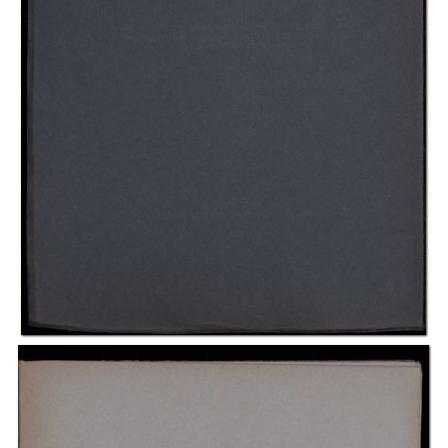
In collections
Biblioteca Economia e Management - UNITO - Fondo Prato
Title:
Oneri, limiti e finalita delle cure : a vantaggio degli infortunati sul lavoro
Table of contents:
-
Estratto dalla Relazione della Commissione aggiudicatrice per i
concorsi a premi per studii inerenti alle assicurazioni sociali, banditi con
decreto del Ministro per il lavoro e la previdenza sociale del 30 gennaio
1922
page 7
-
Prefazione
page 9
-
Capitolo I. Legislazione Italiana
page 13
-
Appendice. Riassunto storico del movimento legislativo, scientifico,
sindacale, italiano riguardante l'obbligatorietà delle cure
page 23
-
Capitolo II. Legislazione straniera
page 37