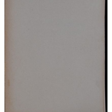
-
Capitolo III. Aspetti giuridico-morali dell'obbligatorietà delle cure nei
riguardi dell'Istituto chiamato ad apprestarle
page 63
-
Capitolo IV. La reintegrazione della capacità lavorativa
page 73
-
Capitolo V. Aspetti giuridico-morali dell'obbligatorietà delle cure nei
riguardi dell'assicurato tenuto a sottoporvisi
page 80
-
Capitolo VI. Aspetti economici-pratici dell'obbligatorietà delle cure nei
rispetti dell'Istituto chiamato ad apprestarle
page 129
-
Capitolo VII. Aspetti economici e pratici della questione
dell'obbligatorietà delle cure nei confronti dell'assicurato tenuto a
sottoporsi
page 160
-
Capitolo VIII. L'organizzazione sanitaria delle cure obbligatorie
page
163
-
Appendice. Sull'obbligatorietà delle cure nell'assicurazione contro le
malattie e sui rapporti di assistenza sanitaria fra assicurazione-malattie
ed assicurazione-infortuni
page 173
-
Conclusione
page 181
-
Indice
page 185
Creator:
Camillo Tovo
Publisher:
Arti grafiche Panetto e Petrelli
Date: