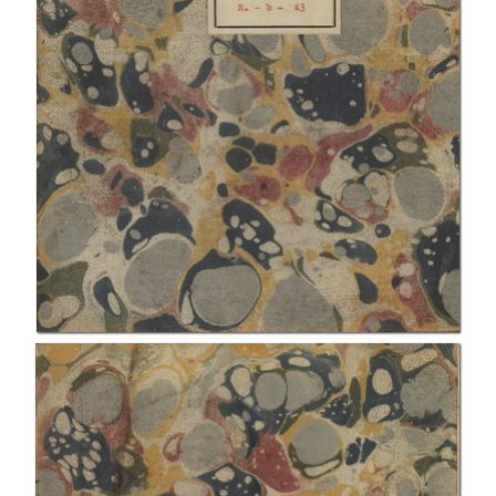
In collections
"Piemontesi", Raccolta generale Biblioteca "Giuseppe Grosso"
Title:
Cronica del Monferrato, scritta da Benuenuto S. Giorgio, cavalier
Gerosolomit.no e presidente del Senato
Creator:
Benvenuto San Giorgio
Publisher:
Casale : per Francesco Piazzano stampator ducale
Date:
1639
Subject: