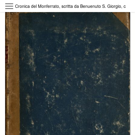
Skip to main content
Cronica del Monferrato, scritta da Benuenuto S. Giorgio, cavali
Byterfly
Follow The Byterfly And Enjoy Open
Knowledge
Policy
Collections
Providers
Exhibitions
Search Term