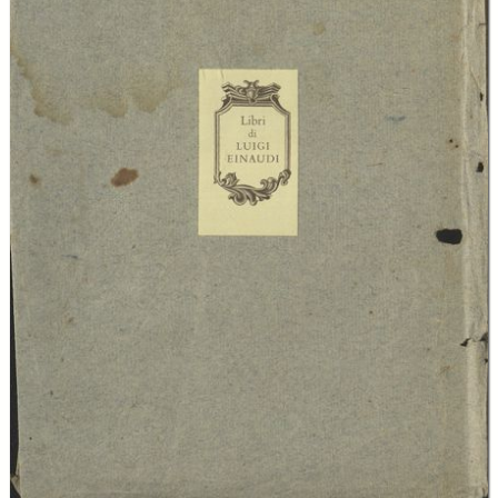
In collections
Biblioteca storico-economica Fondazione L. Einaudi
Title:
Ricordi presi nei 16 aprile 1795 sul rincaro de' grani
Creator:
Francesco Maria Gianni
Date:
1795
Subject:
agricoltura
commercio
Download: