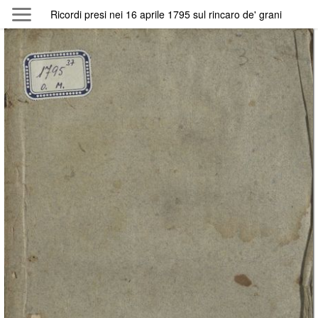
Skip to main content
Ricordi presi nei 16 aprile 1795 sul rincaro de' grani
Byterfly
Follow The Byterfly And Enjoy Open
Knowledge
Policy
Collections
Providers
Exhibitions
Search Term