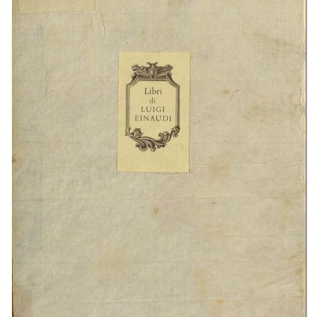
In collections
Biblioteca storico-economica Fondazione L. Einaudi
Title:
Delle opere del signor commendatore don Gianrinaldo conte Carli …
vol.02
Creator:
Gian Rinaldo Carli
Publisher:
Milano : nell'Imperial Monistero di S. Ambrogio Maggiore
Date:
1784
Subject: