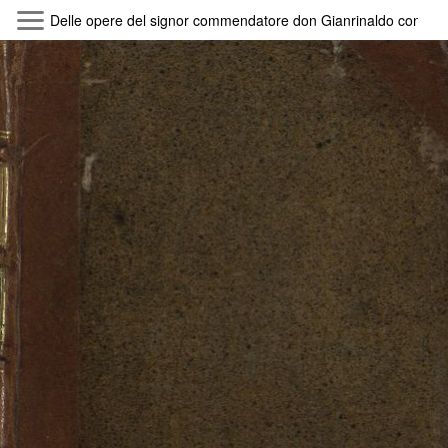
Skip to main content
Delle opere del signor commendatore don Gianrinaldo conte Ca
Byterfly
Follow The Byterfly And Enjoy Open
Knowledge
Policy
Collections
Providers
Exhibitions
Search Term