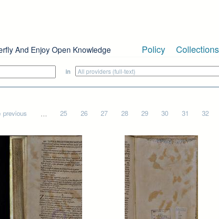
Policy
Collections
erfly And Enjoy Open Knowledge
in
‹ previous
…
25
26
27
28
29
30
31
32