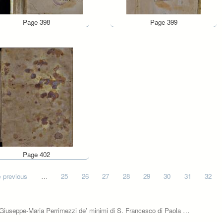
Page 398
Page 399
Page 402
‹ previous
…
25
26
27
28
29
30
31
32
or Giuseppe-Maria Perrimezzi de' minimi di S. Francesco di Paola …