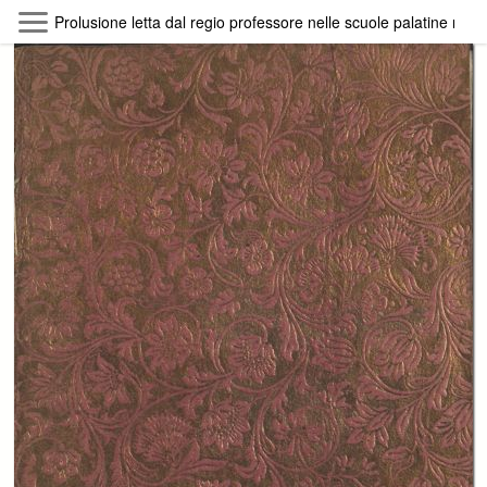
Skip to main content
Prolusione letta dal regio professore nelle scuole palatine ma
Byterfly
Follow The Byterfly And Enjoy Open
Knowledge
Policy
Collections
Providers
Exhibitions
Search Term