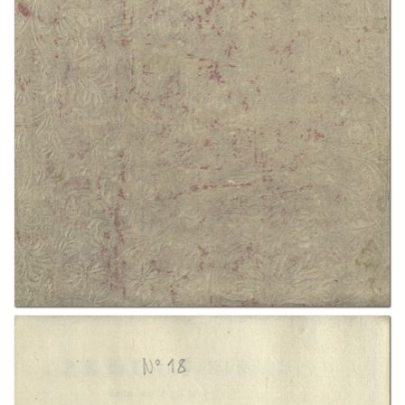
In collections
Biblioteca storico-economica Fondazione L. Einaudi
Title:
Prolusione letta dal regio professore nelle scuole palatine marchese
Cesare Beccaria Bonesana nell'apertura della nuova cattedra di
Scienze camerali ...
Creator:
Cesare Beccaria
Publisher:
Firenze : nella stamperia di Giuseppe Allegrini e comp. al canto al
Diamante
Date:
1769