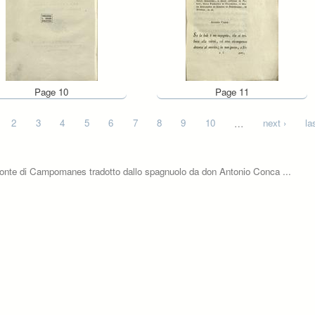
Page 10
Page 11
2
3
4
5
6
7
8
9
10
…
next ›
la
l conte di Campomanes tradotto dallo spagnuolo da don Antonio Conca ...