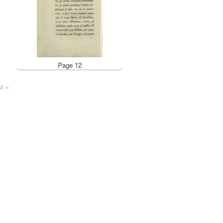
Page 12
st »