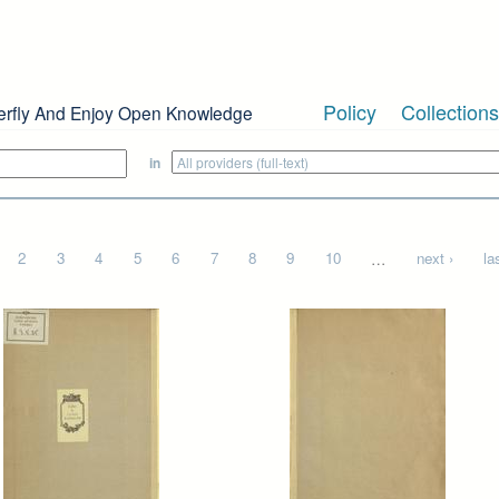
Policy
Collections
erfly And Enjoy Open Knowledge
in
2
3
4
5
6
7
8
9
10
…
next ›
la