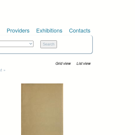
Providers
Exhibitions
Contacts
Grid view
List view
st »