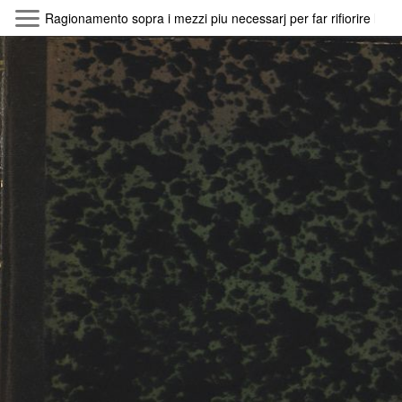
Skip to main content
Ragionamento sopra i mezzi piu necessarj per far rifiorire l'agri
Byterfly
Follow The Byterfly And Enjoy Open
Knowledge
Policy
Collections
Providers
Exhibitions
Search Term