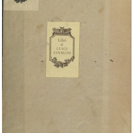
In collections
Biblioteca storico-economica Fondazione L. Einaudi
Title:
Ragionamento sopra i mezzi piu necessarj per far rifiorire l'agricoltura
del p. abate d. Ubaldo Montelatici ...
Description:
... colla Relazione dell'erba Orobanche detta volgarmente Succiamele e
del modo di estirparla del celebre Pier-Antonio Micheli …
Creator:
Ubaldo Montelatici,
Pier Antonio Micheli
Filidauro Rossi
Virginia Cordelli