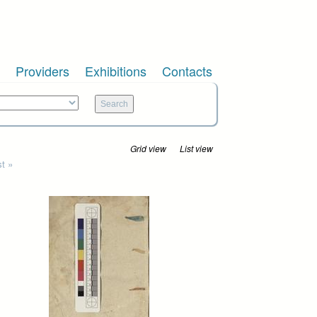
Providers
Exhibitions
Contacts
Grid view
List view
st »