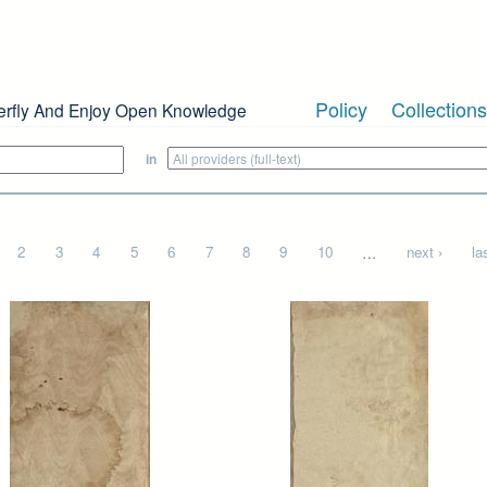
Policy
Collections
erfly And Enjoy Open Knowledge
in
2
3
4
5
6
7
8
9
10
…
next ›
la