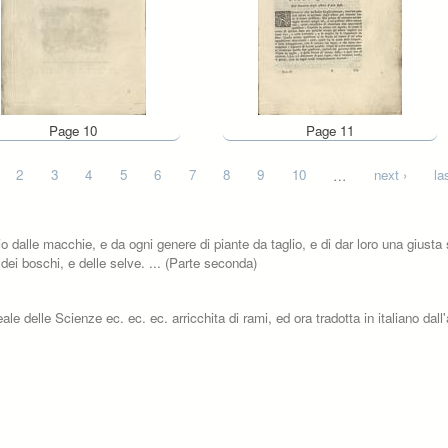
Page 10
Page 11
2
3
4
5
6
7
8
9
10
…
next ›
la
 dalle macchie, e da ogni genere di piante da taglio, e di dar loro una giusta 
 dei boschi, e delle selve. ... (Parte seconda)
elle Scienze ec. ec. ec. arricchita di rami, ed ora tradotta in italiano dall'a